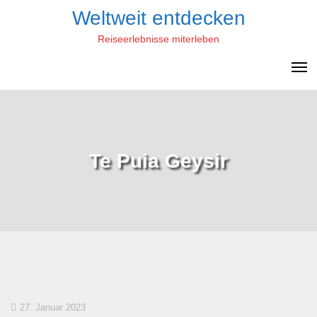
Skip
Weltweit entdecken
to
Reiseerlebnisse miterleben
content
Te Puia Geysir
27. Januar 2023