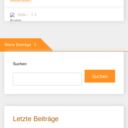
Weiterlesen
Attila
2
Beitragsnavigation
Ältere Beiträge
Suchen
Suchen
Letzte Beiträge