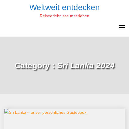
Skip
Weltweit entdecken
to
Reiseerlebnisse miterleben
content
Category :
Sri Lanka 2024