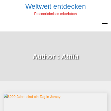
Skip
Weltweit entdecken
to
Reiseerlebnisse miterleben
content
Author :
Attila