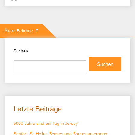
Beitragsnavigation
Ältere Beiträge
Suchen
Suchen
Letzte Beiträge
6000 Jahre sind ein Tag in Jersey
Seafari, St. Helier, Scones und Sonnenuntergang