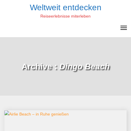
Skip
Weltweit entdecken
to
Reiseerlebnisse miterleben
content
Archive :
Dingo Beach