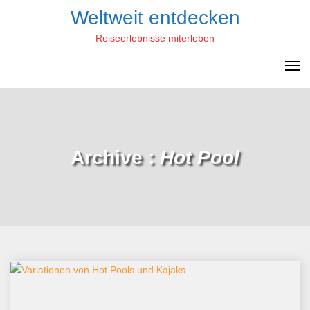
Skip
Weltweit entdecken
to
Reiseerlebnisse miterleben
content
Archive :
Hot Pool