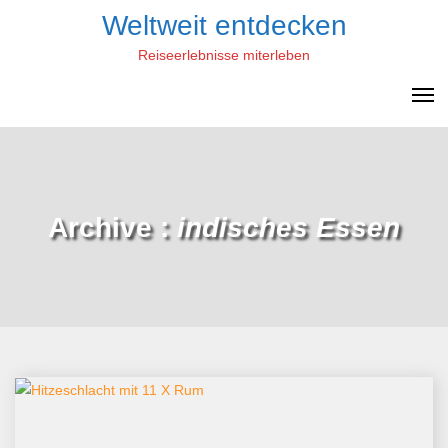
Skip
Weltweit entdecken
to
Reiseerlebnisse miterleben
content
Archive :
indisches Essen