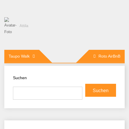
Attila
Beitragsnavigation
Taupo Walk
Roto AirBnB
Suchen
Suchen