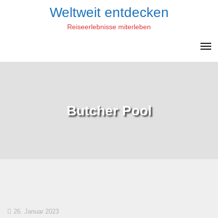
Skip
Weltweit entdecken
to
Reiseerlebnisse miterleben
content
Butcher Pool
26. Januar 2023