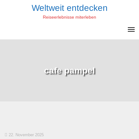
Skip
Weltweit entdecken
to
Reiseerlebnisse miterleben
content
cafe pampel
22. November 2025