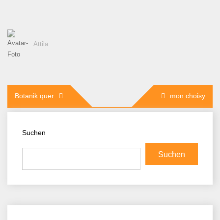
Attila
Beitragsnavigation
Botanik quer
mon choisy
Suchen
Suchen