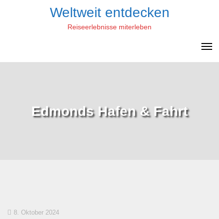
Skip
Weltweit entdecken
to
Reiseerlebnisse miterleben
content
Edmonds Hafen & Fahrt
8. Oktober 2024