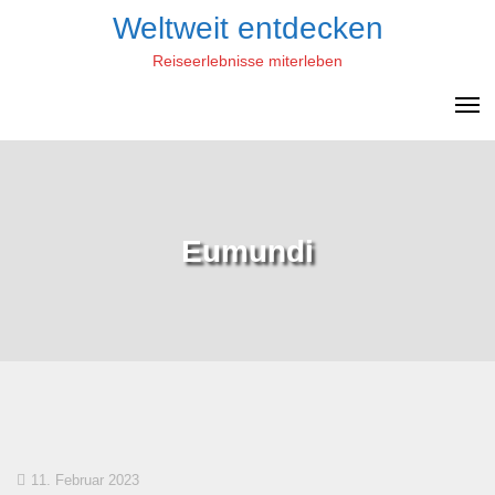
Skip
Weltweit entdecken
to
Reiseerlebnisse miterleben
content
Eumundi
11. Februar 2023