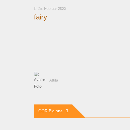
25. Februar 2023
fairy
Attila
Beitragsnavigation
GOR Big one