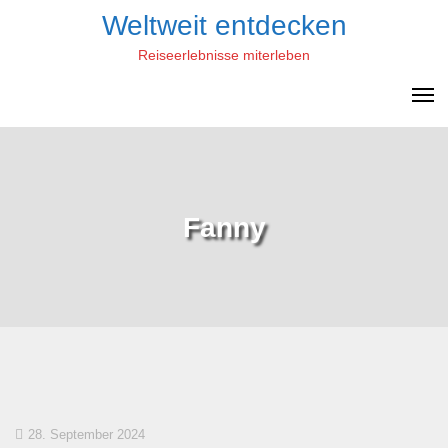
Skip
Weltweit entdecken
to
Reiseerlebnisse miterleben
content
Fanny
28. September 2024