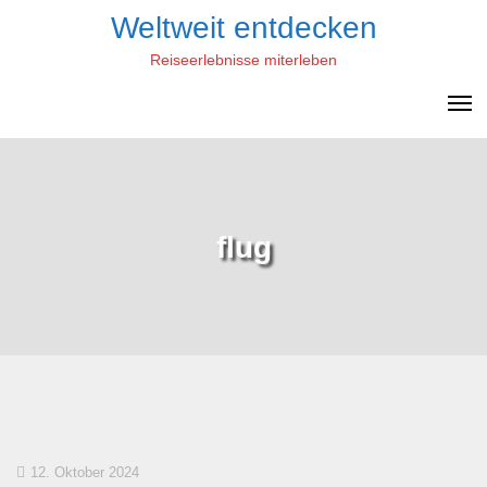
Skip
Weltweit entdecken
to
Reiseerlebnisse miterleben
content
flug
12. Oktober 2024