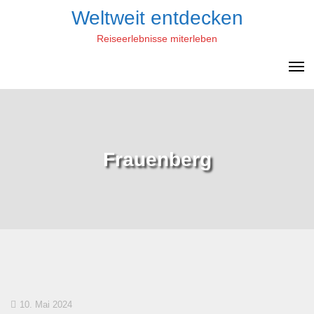
Skip
Weltweit entdecken
to
Reiseerlebnisse miterleben
content
Frauenberg
10. Mai 2024