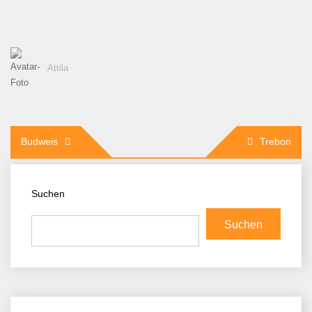
Attila
Beitragsnavigation
Budweis
Trebon
Suchen
Suchen