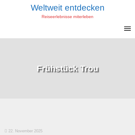
Skip
Weltweit entdecken
to
Reiseerlebnisse miterleben
content
Frühstück Trou
22. November 2025