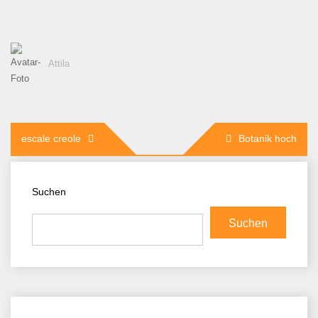
Attila
Beitragsnavigation
escale creole
Botanik hoch
Suchen
Suchen