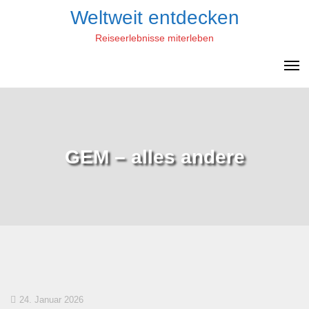
Skip
Weltweit entdecken
to
Reiseerlebnisse miterleben
content
GEM – alles andere
24. Januar 2026