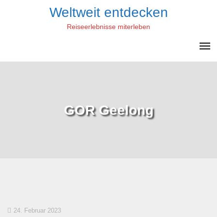
Skip
Weltweit entdecken
to
Reiseerlebnisse miterleben
content
GOR Geelong
24. Februar 2023