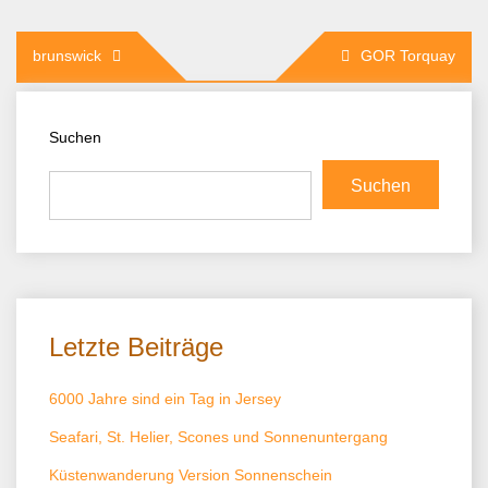
Beitragsnavigation
brunswick
GOR Torquay
Suchen
Suchen
Letzte Beiträge
6000 Jahre sind ein Tag in Jersey
Seafari, St. Helier, Scones und Sonnenuntergang
Küstenwanderung Version Sonnenschein