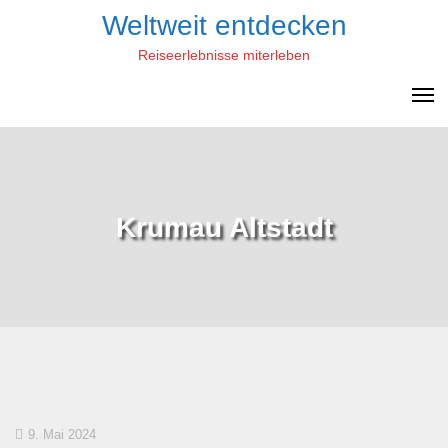
Skip
Weltweit entdecken
to
Reiseerlebnisse miterleben
content
Krumau Altstadt
9. Mai 2024