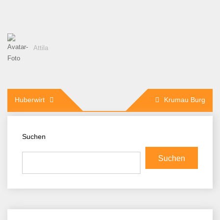
Attila
Beitragsnavigation
Huberwirt
Krumau Burg
Suchen
Suchen