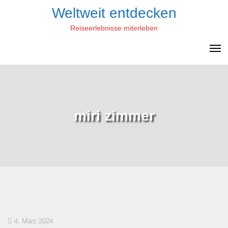
Skip
Weltweit entdecken
to
Reiseerlebnisse miterleben
content
miri zimmer
4. März 2024