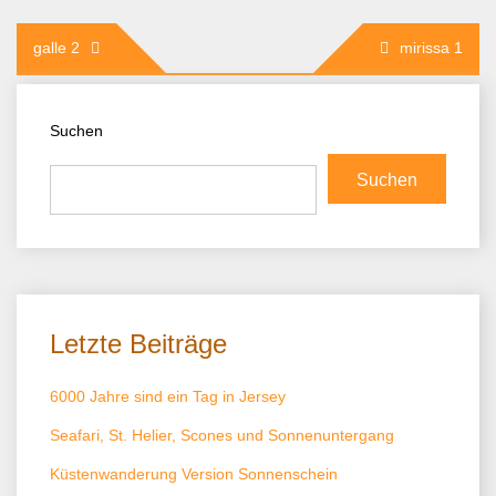
Beitragsnavigation
galle 2
mirissa 1
Suchen
Suchen
Letzte Beiträge
6000 Jahre sind ein Tag in Jersey
Seafari, St. Helier, Scones und Sonnenuntergang
Küstenwanderung Version Sonnenschein