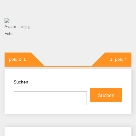
Attila
Beitragsnavigation
polo 2
polo 4
Suchen
Suchen