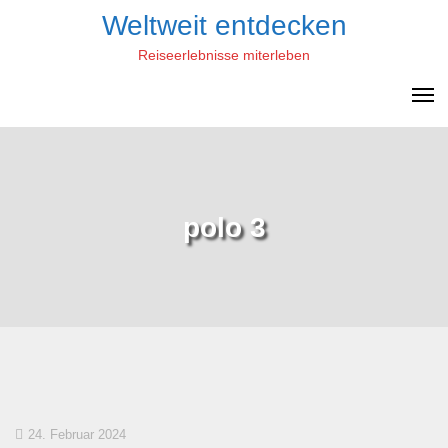
Skip
Weltweit entdecken
to
Reiseerlebnisse miterleben
content
polo 3
24. Februar 2024