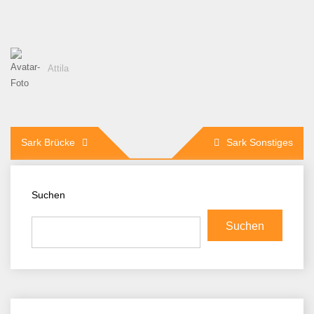
Attila
Beitragsnavigation
Sark Brücke
Sark Sonstiges
Suchen
Suchen