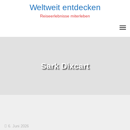
Skip
Weltweit entdecken
to
Reiseerlebnisse miterleben
content
Sark Dixcart
6. Juni 2026