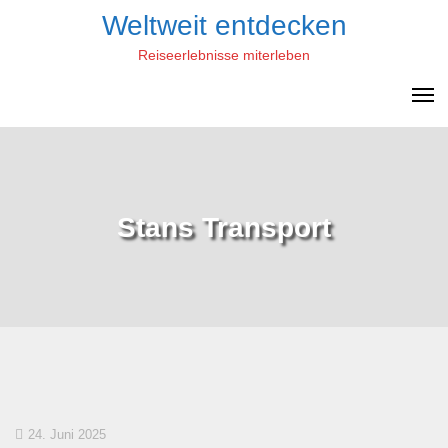
Skip
Weltweit entdecken
to
Reiseerlebnisse miterleben
content
Stans Transport
24. Juni 2025