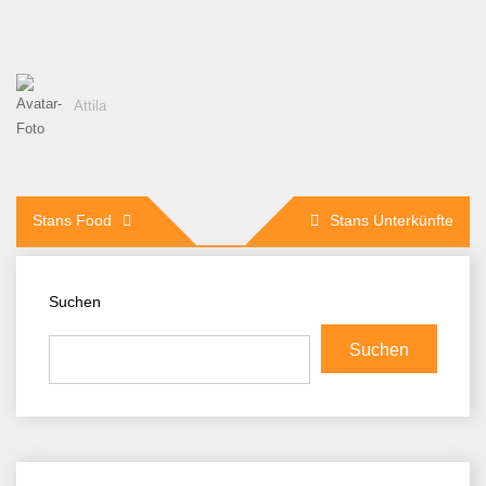
Attila
Beitragsnavigation
Stans Food
Stans Unterkünfte
Suchen
Suchen