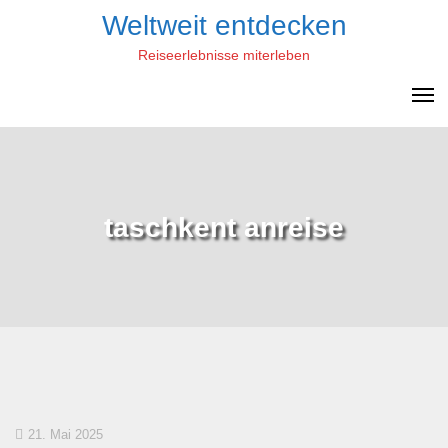
Skip
Weltweit entdecken
to
Reiseerlebnisse miterleben
content
taschkent anreise
21. Mai 2025