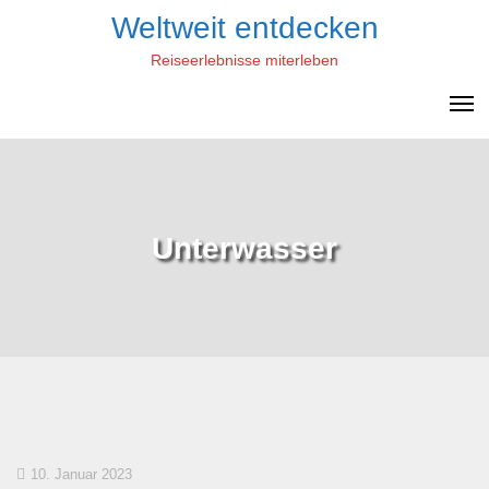
Skip
Weltweit entdecken
to
Reiseerlebnisse miterleben
content
Unterwasser
10. Januar 2023