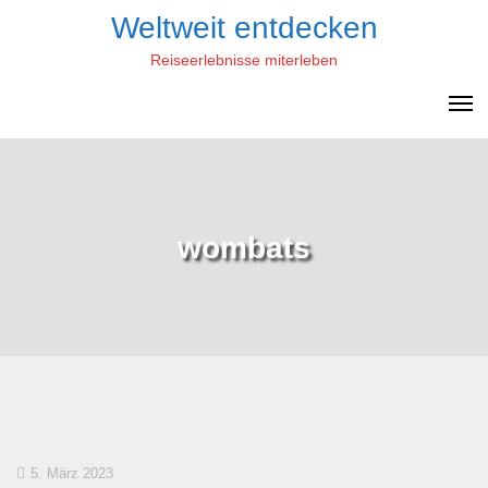
Skip
Weltweit entdecken
to
Reiseerlebnisse miterleben
content
wombats
5. März 2023