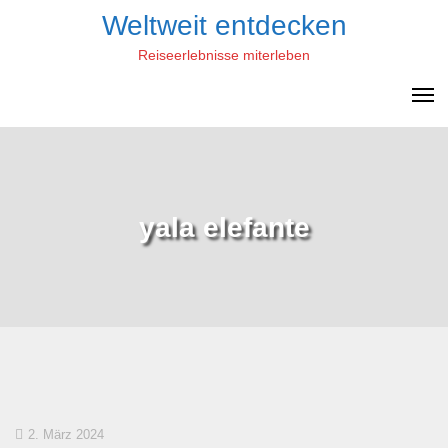
Skip
Weltweit entdecken
to
Reiseerlebnisse miterleben
content
yala elefante
2. März 2024