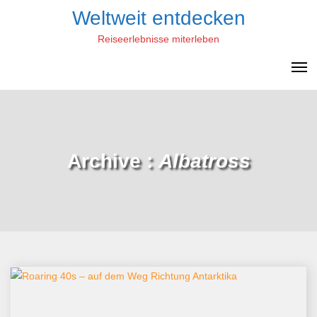
Skip
Weltweit entdecken
to
Reiseerlebnisse miterleben
content
Archive :
Albatross