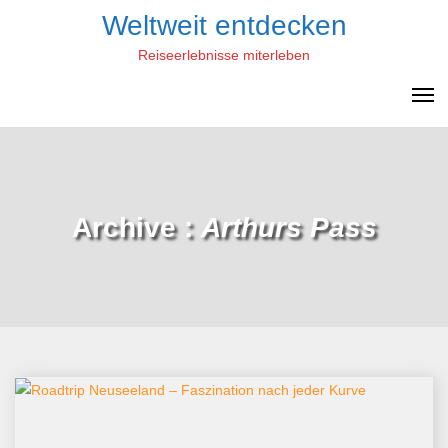
Skip
Weltweit entdecken
to
Reiseerlebnisse miterleben
content
Archive :
Arthurs Pass