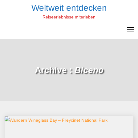
Skip
Weltweit entdecken
to
Reiseerlebnisse miterleben
content
Archive :
Biceno