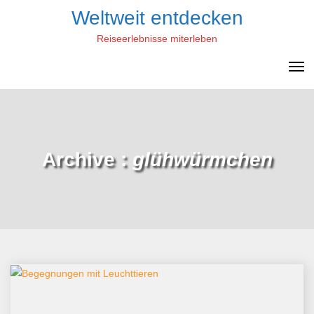
Skip
Weltweit entdecken
to
Reiseerlebnisse miterleben
content
Archive :
glühwürmchen