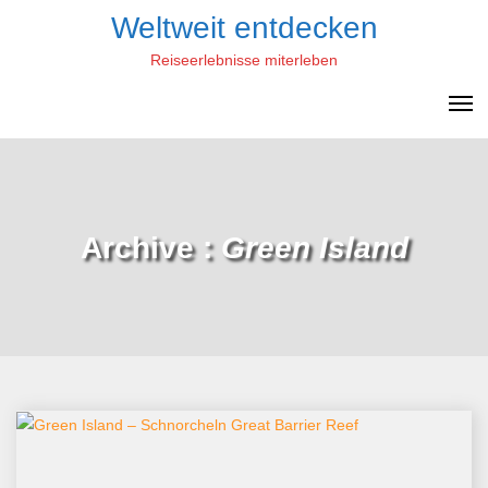
Skip
Weltweit entdecken
to
Reiseerlebnisse miterleben
content
Archive :
Green Island