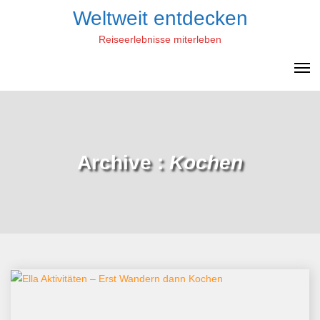
Skip
Weltweit entdecken
to
Reiseerlebnisse miterleben
content
Archive :
Kochen