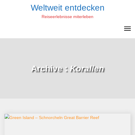
Skip
Weltweit entdecken
to
Reiseerlebnisse miterleben
content
Archive :
Korallen