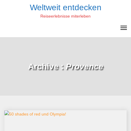
Skip
Weltweit entdecken
to
Reiseerlebnisse miterleben
content
Archive :
Provence