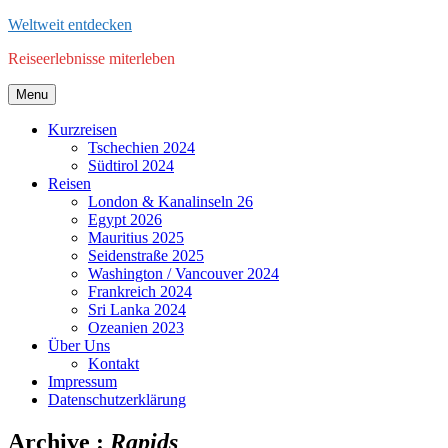
Skip
Weltweit entdecken
to
Reiseerlebnisse miterleben
content
Menu
Kurzreisen
Tschechien 2024
Südtirol 2024
Reisen
London & Kanalinseln 26
Egypt 2026
Mauritius 2025
Seidenstraße 2025
Washington / Vancouver 2024
Frankreich 2024
Sri Lanka 2024
Ozeanien 2023
Über Uns
Kontakt
Impressum
Datenschutzerklärung
Archive :
Rapids