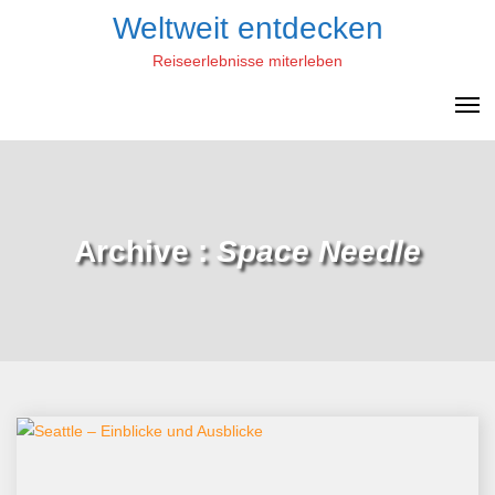
Skip
Weltweit entdecken
to
Reiseerlebnisse miterleben
content
Archive :
Space Needle