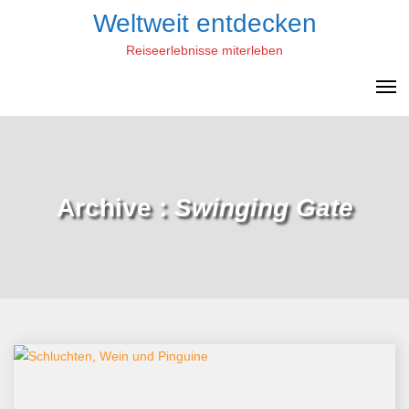
Skip
Weltweit entdecken
to
Reiseerlebnisse miterleben
content
Archive :
Swinging Gate