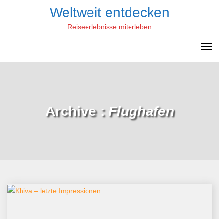
Skip
Weltweit entdecken
to
Reiseerlebnisse miterleben
content
Archive :
Flughafen