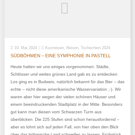
,
,
10. Mai 2024
Kurzreisen
Reisen
Tschechien 2024
SÜDBÖHMEN – EINE SYMPHONIE IN PASTELL
Heute hatten wir uns einiges vorgenommen: Städte,
Schlösser und weites grünes Land gab es zu entdecken.
Los ging es in Budweis, natürlich bekannt für das Bier – das
echte – nicht diese amerikanische Wasservariation ;-). Wir
waren aber hier wegen der vielen schönen Häuser und
einem beeindruckenden Stadtplatz in der Mitte. Besonders
gut kann man diesen vom Schwarzen Turm aus
überblicken. Die 225 Stufen sind schon herausfordernd –
aber es lohnt sich auf jeden Fall, von hier oben den Blick
über das böhmische Land schweifen zu lassen. Frühstück