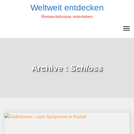
Skip
Weltweit entdecken
to
Reiseerlebnisse miterleben
content
Archive :
Schloss