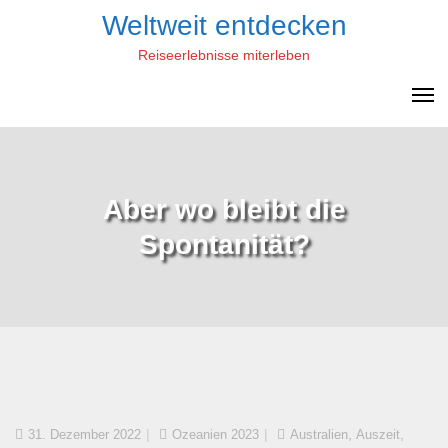
Skip
Weltweit entdecken
to
Reiseerlebnisse miterleben
content
Aber wo bleibt die
Spontanität?
,
,
31. Dezember 2022
Ozeanien 2023
Australien
Auszeit