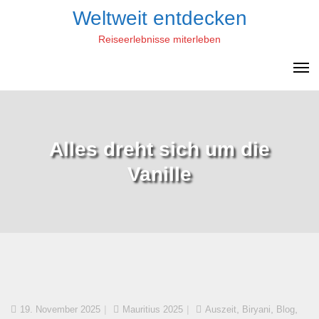
Skip
Weltweit entdecken
to
Reiseerlebnisse miterleben
content
Alles dreht sich um die
Vanille
,
,
,
19. November 2025
Mauritius 2025
Auszeit
Biryani
Blog