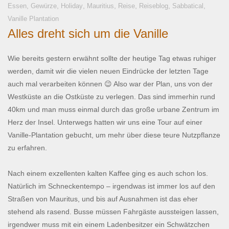
,
,
,
,
,
,
,
Essen
Gewürze
Holiday
Mauritius
Reise
Reiseblog
Sabbatical
Vanille Plantation
Alles dreht sich um die Vanille
Wie bereits gestern erwähnt sollte der heutige Tag etwas ruhiger
werden, damit wir die vielen neuen Eindrücke der letzten Tage
auch mal verarbeiten können 😉 Also war der Plan, uns von der
Westküste an die Ostküste zu verlegen. Das sind immerhin rund
40km und man muss einmal durch das große urbane Zentrum im
Herz der Insel. Unterwegs hatten wir uns eine Tour auf einer
Vanille-Plantation gebucht, um mehr über diese teure Nutzpflanze
zu erfahren.
Nach einem exzellenten kalten Kaffee ging es auch schon los.
Natürlich im Schneckentempo – irgendwas ist immer los auf den
Straßen von Mauritus, und bis auf Ausnahmen ist das eher
stehend als rasend. Busse müssen Fahrgäste aussteigen lassen,
irgendwer muss mit ein einem Ladenbesitzer ein Schwätzchen