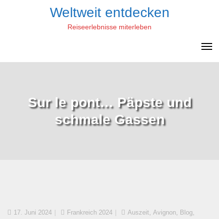
Skip
Weltweit entdecken
to
Reiseerlebnisse miterleben
content
Sur le pont… Päpste und
schmale Gassen
,
,
,
17. Juni 2024
Frankreich 2024
Auszeit
Avignon
Blog