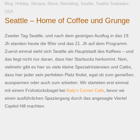
,
,
,
,
,
,
,
Blog
Holiday
Nirvana
Reise
Reiseblog
Seattle
Seattle Seahawks
USA
Seattle – Home of Coffee und Grunge
Zweiter Tag Seattle, und nach dem gestrigen Ausflug in das 19.
Jh standen heute die 90er und das 21. Jh auf dem Programm.
Zuerst einmal sieht sich Seattle als Hauptstadt des Kaffees – und
das liegt nicht nur daran, dass hier Starbucks herkommt. Nein,
vielmehr gibt es hier so viele kleine Spezialröstereien und Cafés,
dass hier jeder sein perfekten Platz findet, egal ob zum genießen,
ausspannen oder auch zum arbeiten. Wir starteten erst einmal
mit einem Frühstücksbagel bei
Katy’s Corner Cafe
, bevor wir
einen ausführlichen Spaziergang durch das angesagte Viertel
Capitol Hill machten.