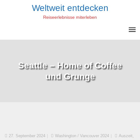
Skip
Weltweit entdecken
to
Reiseerlebnisse miterleben
content
Seattle – Home of Coffee
und Grunge
,
27. September 2024
Washington / Vancouver 2024
Auszeit