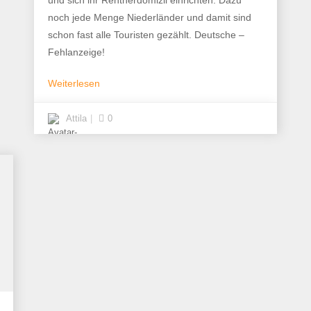
und sich ihr Rentnerdomizil einrichten. Dazu
noch jede Menge Niederländer und damit sind
schon fast alle Touristen gezählt. Deutsche –
Fehlanzeige!
Weiterlesen
Attila
0