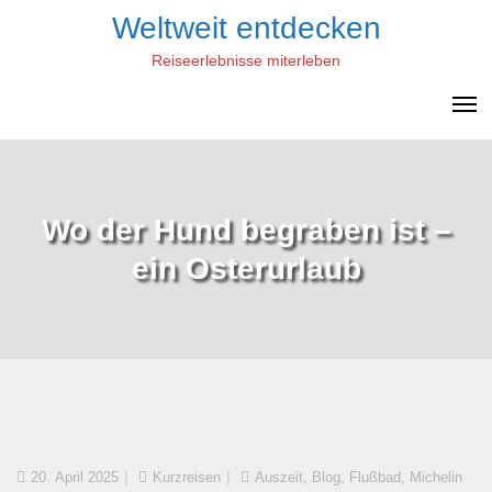
Skip
Weltweit entdecken
to
Reiseerlebnisse miterleben
content
Wo der Hund begraben ist –
ein Osterurlaub
,
,
,
20. April 2025
Kurzreisen
Auszeit
Blog
Flußbad
Michelin