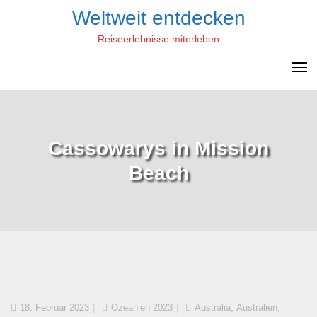
Skip
Weltweit entdecken
to
Reiseerlebnisse miterleben
content
Cassowarys in Mission
Beach
,
,
18. Februar 2023
Ozeanien 2023
Australia
Australien